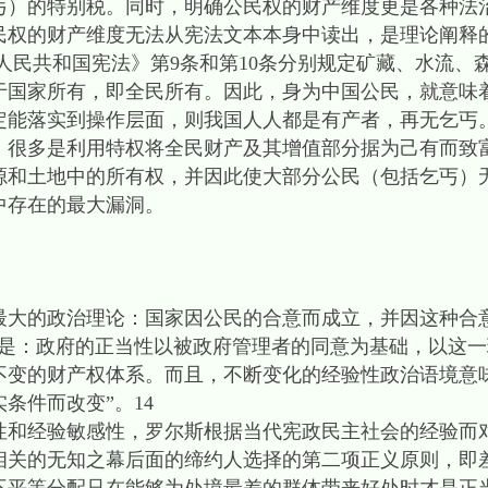
丐）的特别税。同时，明确公民权的财产维度更是各种法
的财产维度无法从宪法文本本身中读出，是理论阐释
人民共和国宪法》第9条和第10条分别规定矿藏、水流、
于国家所有，即全民所有。因此，身为中国公民，就意味
定能落实到操作层面，则我国人人都是有产者，再无乞丐
，很多是利用特权将全民财产及其增值部分据为己有而致
源和土地中的所有权，并因此使大部分公民（包括乞丐）
中存在的最大漏洞。
的政治理论：国家因公民的合意而成立，并因这种合
念是：政府的正当性以被政府管理者的同意为基础，以这
不变的财产权体系。而且，不断变化的经验性政治语境意
条件而改变”。14
经验敏感性，罗尔斯根据当代宪政民主社会的经验而
相关的无知之幕后面的缔约人选择的第二项正义原则，即