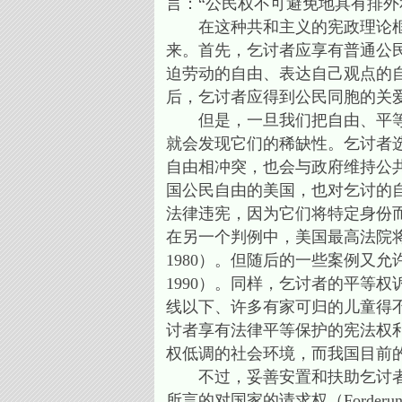
言：“公民权不可避免地具有排外
在这种共和主义的宪政理论框架
来。首先，乞讨者应享有普通公
迫劳动的自由、表达自己观点的
后，乞讨者应得到公民同胞的关
但是，一旦我们把自由、平等、
就会发现它们的稀缺性。乞讨者
自由相冲突，也会与政府维持公
国公民自由的美国，也对乞讨的自
法律违宪，因为它们将特定身份而不是特定行为
在另一个判例中，美国最高法院将讨钱认定为受保护
1980）。但随后的一些案例又允许地方
1990）。同样，乞讨者的平等
线以下、许多有家可归的儿童得
讨者享有法律平等保护的宪法权
权低调的社会环境，而我国目前
不过，妥善安置和扶助乞讨者其
所言的对国家的请求权（Forderu