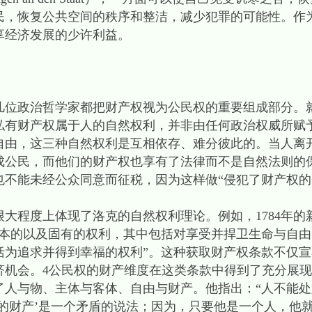
民，恢复公共空间的秩序和整洁，减少犯罪的可能性。作
享经济发展的少许利益。
政治哲学家都把财产权视为公民权的重要组成部分。
私有财产权属于人的自然权利，并非由任何政治权威所赋
自由，这三种自然权利是互相依存、难分彼此的。当人离
成公民，而他们的财产权也享有了法律而不是自然法则的
也不能未经公众同意而征税，因为这样做“侵犯了财产权
程度上体现了洛克的自然权利理论。例如，1784年的
基本的以及固有的权利，其中包括对享受并捍卫生命与自
括为追求并得到幸福的权利”。这种获取财产权条款不仅
济机会。4公民权的财产维度在这类条款中得到了充分展现
与物、主体与客体、自由与财产。他指出：“人不能处
的财产’是一个矛盾的说法；因为，只要他是一个人，他