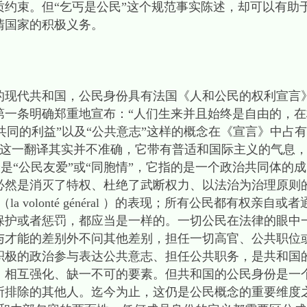
质约束。但“乞丐是公民”这个规范事实陈述，却可以有助
清国家的积极义务。
代共和国，公民身份具有法国《人和公民的权利宣言
第一条明确郑重地宣布：“人们生来并且始终是自由的，
“共同的利益”以及“公共意志”这样的概念在《宣言》中占
键。“博爱”这一翻译其实并不准确，它带有普适和国际主义的气
更好翻译是“公民友爱”或“同胞情”，它指的是一个政治共同体
必然是消灭了特权、杜绝了武断权力、以法治为治理原则
 volonté général ）的表现；所有公民都有权亲自
保护或者惩罚，都应当是一样的。一切公民在法律的眼中
与才能的差别外不问其他差别，担任一切高官、公共职位或
积极的政治参与表达公共意志、担任公共职务，是共和国
、相互强化、缺一不可的要素。但共和国的公民身份是一
所排除的其他人。迄今为止，这仍是公民概念的重要维度之