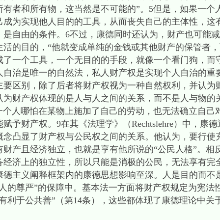
所有者和所有物，这当然是不可能的”。5但是，如果一个
己成为实现他人目的的工具，从而丧失自己的主体性，这
，是自由的条件。6不过，康德同时还认为，财产也可能
生活的目的，“他就变成单纯的金钱或其他财产的保管者
成了一个工具，一个无目的的手段，就像一个看门狗，而守
人自治是唯一的自然法，私人财产权是实现个人自治的重
区别，除了后者将财产权视为一种自然权利，并认为
认为财产权体现的是人与人之间的关系，而不是人与物的
，一个人哪怕在某物上施加了自己的劳动，也无法确立自己
予财产权。9在其《法理学》（Rechtslehre）中，
概念凸显了财产权与公民权之间的关系。他认为，要行使
有财产且经济独立，也就是享有他所说的“公民人格”。相
备经济上的独立性，所以只能是消极的公民，无法享有完全
康德主义阐释框架内的康德思想影响至深。人是目的而不
“人的尊严”的保障中。基本法一方面将财产权规定为宪法
有利于公共善”（第14条），这些都体现了康德理论中关