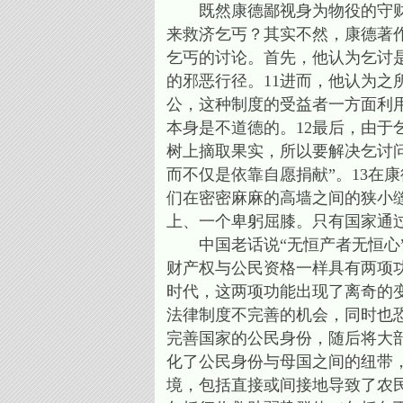
既然康德鄙视身为物役的守财奴
来救济乞丐？其实不然，康德著
乞丐的讨论。首先，他认为乞讨
的邪恶行径。11进而，他认为
公，这种制度的受益者一方面利
本身是不道德的。12最后，由
树上摘取果实，所以要解决乞讨
而不仅是依靠自愿捐献”。13在
们在密密麻麻的高墙之间的狭小
上、一个卑躬屈膝。只有国家通
中国老话说“无恒产者无恒心”
财产权与公民资格一样具有两项功能：看家护
时代，这两项功能出现了离奇的
法律制度不完善的机会，同时也
完善国家的公民身份，随后将大
化了公民身份与母国之间的纽带
境，包括直接或间接地导致了农