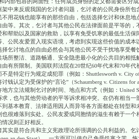
和内部包容的两面性：任何成员身份的定义都需要区分成
中来反观我国的乞讨者问题，乞讨者的公民身份所包
民不用花钱也能享有的那些自由，包括选择乞讨和休息地
自由等。其次，乞讨者与其他公民在法律面前是平等的，
爱和帮助以及国家的救助，以享有免受饥寒的最低生活保
公民友爱置入现实语境，考虑到实现这些价值的成本
选择乞讨地点的自由必然会与其他公民不受干扰地享受餐
共场所整洁、道路畅通、安全隐患最小化的公共目的相抵
由有所限制。美国联邦法院在20世纪60年代末和70年
规定成犯罪（例如：Shuttlesworth v. City of Bi
的“言论”（Schaumberg v. Citizens for a Bett
立法规制乞讨的时间、地点和方式（例如：United States 
权诉求，也与其他劳动者的平等诉求相冲突。在仍有相当一
不到基本教育、法律适用因人而异等各方面都处在转型和
利也很难落到实处。公民友爱或同胞情的滋生有赖于一个
的情况则正好相反。
实是符合共和主义宪政理论所强调的公共利益的。乞
ngen an den Staat），一方面可以使自己免受饥寒之