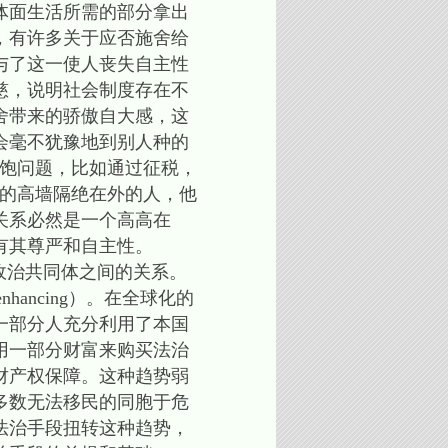
体面生活所需的部分拿出
，有许多关于应否施舍给
与了这一使人丧失自主性
慈，说明社会制度存在不
舍带来的骄傲自大感，这
会毫不犹豫地到别人种的
温饱问题，比如通过征税，
权的高墙隔绝在外的人，他
关系必然是一个高高在
有其尊严和自主性。
政治共同体之间的关系。
nhancing）。在全球化的
一部分人充分利用了本国
用一部分财富来购买法治
财产权保障。这种趋势弱
多数无法移民的同胞于危
法治手段扭转这种趋势，