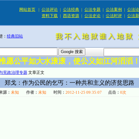
网站首页
|
公法评论
|
公法经典
|
公法专题
|
公法案例
|
公法
资料下载
|
西语资源
|
公法史论
|
公法时评
|
公法
进：
经典旧站
惟愿公平如大水滚滚，使公义如江河滔滔
与宪政治理专题
文章正文
郑戈：作为公民的乞丐：一种共和主义的济贫思路
来源：
未知
作者：
未知
时间：
2012-11-25 09:35:07
点击：
0
次