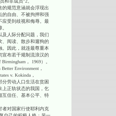
员和非成员”2。
含的规范意涵就会浮现出
点的自由、不被拘押和强
不应受到歧视和侮辱。最
障。
以及人际分配问题，我们
饮、阅读、散步和遛狗的
触。因此，就连最尊重本
代初宣布若干规制流浪汉的
rmingham， 1969）。
er Environment，
v. Kokinda，
部分劳动人口生活在贫困
未上正轨状态的我国，乞
相互信任、基本公平、特
讨者对国家行使耶利内克
苦，恢复自己的积极人格；另一