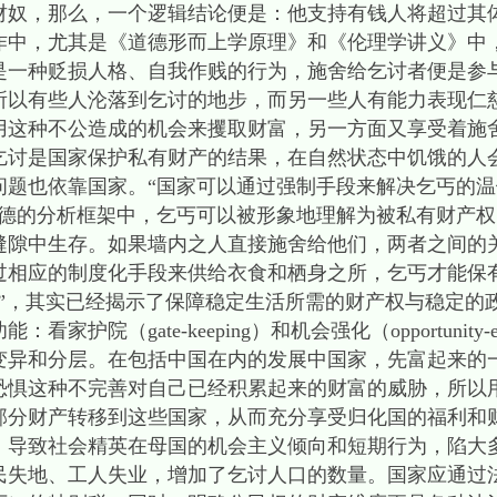
，那么，一个逻辑结论便是：他支持有钱人将超过其
作中，尤其是《道德形而上学原理》和《伦理学讲义》中
是一种贬损人格、自我作贱的行为，施舍给乞讨者便是参
之所以有些人沦落到乞讨的地步，而另一些人有能力表现仁
用这种不公造成的机会来攫取财富，另一方面又享受着施
于乞讨是国家保护私有财产的结果，在自然状态中饥饿的人
问题也依靠国家。“国家可以通过强制手段来解决乞丐的
康德的分析框架中，乞丐可以被形象地理解为被私有财产
缝隙中生存。如果墙内之人直接施舍给他们，两者之间的
过相应的制度化手段来供给衣食和栖身之所，乞丐才能保
，其实已经揭示了保障稳定生活所需的财产权与稳定的
院（gate-keeping）和机会强化（opportunity-e
变异和分层。在包括中国在内的发展中国家，先富起来的
恐惧这种不完善对自己已经积累起来的财富的威胁，所以
部分财产转移到这些国家，从而充分享受归化国的福利和
，导致社会精英在母国的机会主义倾向和短期行为，陷大
民失地、工人失业，增加了乞讨人口的数量。国家应通过