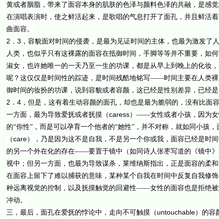
黄或者胭脂，带来了面容本身的肌肤的色泽与颜料色泽的共融，是感觉
在演唱表演时，使之鲜活起来，是歌唱的气息打开了面孔，并且鲜活着
曲面容。
2
3
．
，容貌面对时间的侵袭，是最为见证时间的主体，也最为激发了
人类，也似乎只有这裸露的面容在抵御时间，手脚等等并不重要，如何
淑女，也许她唯一的一天乃至一生的功课，都是从早上到晚上的化妆，
呢？这仅仅是时间性的踪迹，是时间残酷地铭写——时间主要在人类裸
御时间的妆扮的功课，说到容貌或者容颜，这已经是性别差异，已经是
2
4
．
，但是，这有着生动容颜的面孔，却也是最为脆弱的，没有比面
caress
一方面，最为导致爱抚或者抚摸（
）——女性或者小孩，因为女
的“你性”，而是可以孕育一个他者的“她性”，并不对称，就如同小孩
care
（
），乃是因为这不是自我，不是另一个你或我，面容已经是时间
的另一个外在化的存在——要置于镜中（如同诗人张枣写道的《镜中》
视中；但另一方面，也最为导致谋杀，莱维纳斯指出，正是面容的柔和
在面容上留下了难以捕获的意味，某种某个自我在时间中反复自我修饰
种远离视觉的控制，以及抚摸触觉的回避性——女性的面容也是拒绝被
冲动。
untouchable
三，最后，面孔在爱抚的悖论中，走向不可触摸（
）的容