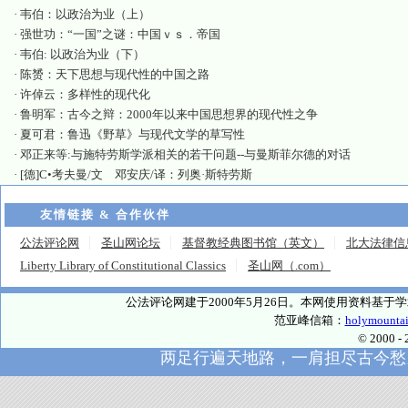
·
韦伯：以政治为业（上）
·
强世功：“一国”之谜：中国ｖｓ．帝国
·
韦伯: 以政治为业（下）
·
陈赟：天下思想与现代性的中国之路
·
许倬云：多样性的现代化
·
鲁明军：古今之辩：2000年以来中国思想界的现代性之争
·
夏可君：鲁迅《野草》与现代文学的草写性
·
邓正来等:与施特劳斯学派相关的若干问题--与曼斯菲尔德的对话
·
[德]C•考夫曼/文 邓安庆/译：列奥·斯特劳斯
友情链接 & 合作伙伴
公法评论网
圣山网论坛
基督教经典图书馆（英文）
北大法律信
Liberty Library of Constitutional Classics
圣山网（.com）
公法评论网建于2000年5月26日。本网使用资料基
范亚峰信箱：
holymounta
© 2000
两足行遍天地路，一肩担尽古今愁