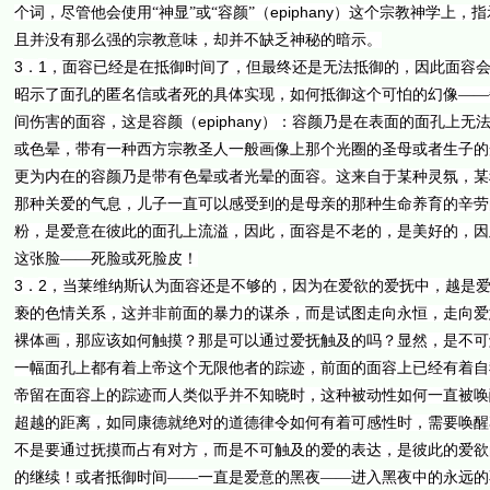
epiphany
个词，尽管他会使用“神显”或“容颜”（
）这个宗教神学上，指
且并没有那么强的宗教意味，却并不缺乏神秘的暗示。
3
1
．
，面容已经是在抵御时间了，但最终还是无法抵御的，因此面容
昭示了面孔的匿名信或者死的具体实现，如何抵御这个可怕的幻像——
epiphany
间伤害的面容，这是容颜（
）：容颜乃是在表面的面孔上无
或色晕，带有一种西方宗教圣人一般画像上那个光圈的圣母或者生子的
更为内在的容颜乃是带有色晕或者光晕的面容。这来自于某种灵氛，某
那种关爱的气息，儿子一直可以感受到的是母亲的那种生命养育的辛劳
粉，是爱意在彼此的面孔上流溢，因此，面容是不老的，是美好的，因
这张脸——死脸或死脸皮！
3
2
．
，当莱维纳斯认为面容还是不够的，因为在爱欲的爱抚中，越是
亵的色情关系，这并非前面的暴力的谋杀，而是试图走向永恒，走向爱
裸体画，那应该如何触摸？那是可以通过爱抚触及的吗？显然，是不可
一幅面孔上都有着上帝这个无限他者的踪迹，前面的面容上已经有着自
帝留在面容上的踪迹而人类似乎并不知晓时，这种被动性如何一直被唤
超越的距离，如同康德就绝对的道德律令如何有着可感性时，需要唤醒
不是要通过抚摸而占有对方，而是不可触及的爱的表达，是彼此的爱欲
的继续！或者抵御时间——一直是爱意的黑夜——进入黑夜中的永远的