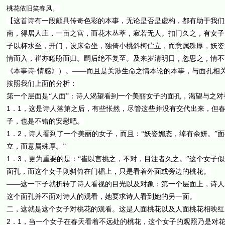
桃花依旧笑春风。
【这首诗有一段颇具传奇色彩的本事，无论是否是虚构，都有助于我们
南，得居人庄，一亩之宫，而花木丛萃，寂若无人。扣门久之，有女子
子以杯水至，开门，设床命坐，独倚小桃斜柯伫立，而意属殊厚，妖姿
情而入，崔亦睠盼而归。嗣后绝不复至。及来岁清明日，忽思之，情不
·
《本事诗
情感》）。——而且是关涉生命之情本论的本事，与面孔相
按照我们上面的分析：
第一个层面是“人面”：诗人渴望看到一个美丽女子的面孔，渴望与之
1
1
．
，这是诗人落第之后，有些怅然，尽管这些并没有交代出来，但
子，也是不错的安慰吧。
1
2
．
，诗人看到了一个美丽的女子，而且：“妖姿媚态，绰有余妍。”
立，而意属殊厚。”
1
3
．
，更为重要的是：“崔以言挑之，不对，目注者久之。”这个女子
面孔，而这个女子则斜倚在门楣上，只是看着外面或旁边的桃花。
——这一下子就折转了诗人看视的目光以及对象：第一个层面上，诗人
这个面孔并不面对诗人的观看，她要求诗人看到她的另一面。
二，这就是这个女子对桃花的观看。这是人面桃花以及人面桃花相映红
2
1
．
，当一个女子在春天看着不远处的桃花，这个女子的观照乃是对