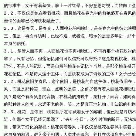
的欲求中，女子有着羞怯，脸上一片红晕，不好意思对视，而转向了凝
2
2
．
，不仅仅是她在看着桃花，而且桃花在春光中的鲜艳盛开在春风
羞怯的面容已经与桃花融合了。
2
3
．
，这是春天，是春光，人面桃花的相映红，是在春光中的彼此映
三，但是，再次寻访时，已经不遇，或者说，暗示的是更多年后，那个
本身的信托。
3
1
．
，尽管人面不再，人面桃花也不再相映红，不再有那个桃花映衬
容了，只有记忆，但这记忆如何可以信托可以寄托？这是凝视桃花。桃
记忆，不是人的记忆，而是自然的桃花在记忆？当然，是那个桃花盛开
花在记忆。不是诗人这个主体，而是桃花成为了诗歌的主体！女子已经
3
2
．
，桃花依旧笑春风：这个依旧，是桃花的自然主体，桃花依旧在
风，而且是那种笑，现在，点明的是笑，之前尽管有着人面桃花相映红
笑？是这个有着笑意的容颜，在桃花的掩映中，笑打开了面容，如同春
的那种迷人的美，永远不老的美。笑，才是真正地礼物，非知识的礼物
3
3
．
，桃花，是依旧，桃花似乎在珍藏着女子的容貌，但已经是寻访
-
近，但那个女子已经无限远了，“去年
今日”，这个时间的断开，无法
目，带来了幻化的凝视：桃花笑着春风，不仅仅是桃花在春风中笑着，
然自身的相遇，进入这个相遇，人类才会遗忘，并且在这遗忘中记住那