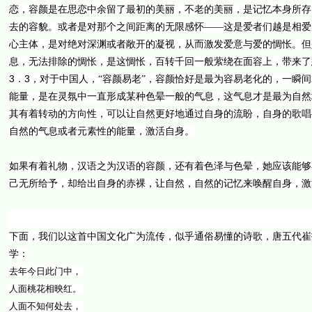
恋，容颜是在思恋中余留了最初的美丽，不老的美丽，是记忆本身所存
去的容貌。或者是对那个之间距离的无限感怀——这是爱者们越是相爱
心主体，是对绝对深渊或者敞开的凝视，从而激发爱意与爱的惆怅。但
息，无法排除的惆怅，是这惆怅，百转千回一般萦绕在面容上，带来了
3
3
．
，对于中国人，“容颜易老”，容颜恰好是最为容易老化的，一瞬
能量，是在灵氛中一直形成某种色晕一般的气息，这气息才是最为自然
其有着转动的方向性，可以让自然更好地通过自身的流盼，自身的歌唱
自然的气息或者元素性的能量，激活自身。
如果有着礼物，汉语之为汉语的容颜，还有着色泽与色晕，她应该能够
己无所给予，却给出自身的赤裸，让自然，自然的记忆来唤醒自身，激
下面，我们以这首中国文化广为流传，似乎通俗易懂的诗歌，唐五代崔
学：
去年今日此门中，
人面桃花相映红。
人面不知何处去，