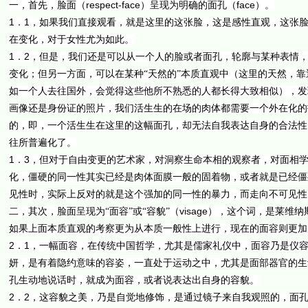
respect-face
face
一，首先，脸面（
）呈现为明确的面孔（
）。
1
1
．
，如果我们直接观看，就是这里的这张脸，这是感性直观，这张
在变化，对于女性尤为如此。
1
2
．
，但是，我们还是可以从一个人的脸或者面孔，轮廓与某种表情
变化；但另一方面，可以在某种“天然的”本质直观中（这里的天然，
如一个人去往国外，会觉得这些他所不熟悉的人都长得大致相似），发
画像还是身份证的照片，我们活生生的在场的肉体都需要一个外在化的
的，即，一个活生生在这里的这幅面孔，却无法自我表达自身的合法性
往所普遍化了。
1
3
．
，但对于自由变更的艺术家，对洞察生命本相的观察者，对面相
化，僵硬的同一性其实已经是肉体面膜一般的固着物，或者就是已经僵
见性时，实际上反对的就是这个强加的同一性的暴力，而走向不可见性
visage
二，其次，脸面呈现为“面容”或“容貌”（
），这个词，是莱维纳
如果上面本质直观的考察更为从本质一般性上进行，现在的面容则更加
2
1
．
，一幅面容，在传统中国哲学，尤其是儒家礼仪中，面容乃是仪
妍，是有着隐约意味的容姿，一直处于运动之中，尤其是面部器官的生
孔生动地说话时，就成为面容，或者说表达出自身的容貌。
2
2
．
，这容貌之美，乃是自觉地修饰，是通过镜子来自我观照的，面