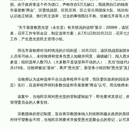
损。由于政府拿这个作为借口，声称存在5万元缺口，我就用自己的钱填了。
市基督教“两会”、区委统战部、区民宗局、区公安分局国保大队、纸坊街
认识改正错误、推行民主选举，过去的事情既往不咎。但被伍齐喜等人
“关于基督教恩光堂（永生堂）有关情况的说明”显示：2009年，该区
条，召开工作专班会议，制定选举方案；从7月1日到10月21日，召开
工作，产生恩光堂民主管理小组。
而伍齐喜牧师对当时情况的介绍则是：10月23日，该区统战部副部长
人员等70余人，未经牧师和堂务负责人知晓并同意，撬锁破门，闯入恩
参选；组织选举人数70人（大多数不是该堂和不信的人），充当“信徒代表
共计9名。伍牧师被迫“退休”，离开“恩光堂”。新堂务小组控制“恩光堂”
伍牧师认为这种选举不合法选举程序不合理，而区委区政府的回应则
定》实行，且选举程序得到多数信徒和市基督教“两会”认可。而伍牧师
该案中，当地民宗局对恩光堂的管制逻辑如下：即先要求其登记，然
管理委员会的人事安排。
宗教团体的登记制度，旨在将宗教团体纳入到依附和服从政府的系统
对待守望教会不同，当地民宗局要求并接受恩光堂聚会点的登记，认可