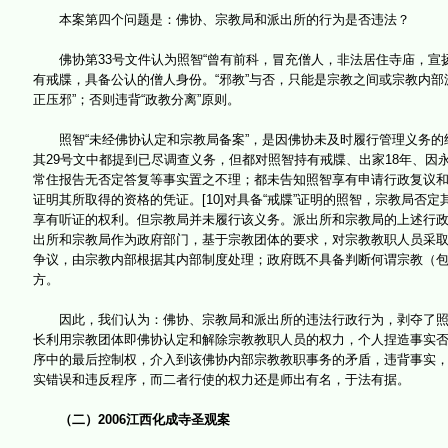
本案第四个问题是：佛协、宗教局和派出所的行为是否违法？
佛协第33号文件认为照智“曾有前科，冒充僧人，非法居住寺庙，宣扬
有戒牒，具备公认的僧人身份。“邪教”与否，只能是宗教之间或宗教内部
正压邪”；否则违背“政教分离”原则。
照智“未经佛协认定和宗教局备案”，是因佛协未及时履行管理义务的结
其29号文中都提到已尽调查义务，但都对照智持有戒牒、出家18年、因
常住报告无否定答复等事实置之不理；都未告知照智享有申请行政复议
证明其所取得的资格的凭证。[10]对具备“戒牒”证明的照智，宗教局
享有听证的权利。但宗教局并未履行该义务。派出所和宗教局的上述行
出所和宗教局作为政府部门，基于宗教团体的要求，对宗教教职人员采取强
争议，由宗教内部根据其内部制度处理；政府既不具备判断何谓宗教（包
方。
因此，我们认为：佛协、宗教局和派出所的违法行政行为，剥夺了照智
长利用宗教团体即佛协认定和解除宗教教职人员的权力，个人捏造事实
序中的最后控制权，介入到该佛协内部宗教教职事务的矛盾，违背事实
实错误和违反程序，而二者行使的权力还是师出有名，于法有据。
（二）2006江西化成寺圣观案