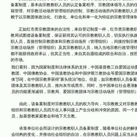
备案制度，基本由宗教教职人员的认定备案程序、宗教团体领导人员的
籍管理、对宗教活动场所管理组织的控制、宗教活动场所内宗教教职人
赖于以宗教团体政治化、行政化、单位化和单一化为特征的宗教管理体
正如红市类宗教团体的合法性，来自登记制度一样，红市类宗教教职
教局试图借该备案制度，保证获得其认可的宗教教职人员，切实执行执
职人员，直接控制宗教团体和宗教活动场所（管理组织），间接控制宗
宗教活动场所（管理组织）及其宗教教职人员，纳入当地宗教行政管理
都不能获得政府承认，但其正当性，来自其自愿组成的联合和自治，按
的市场。
我们看到，因为国家制度和法律体系的支持，中国基督教三自爱国运动
教团、中国佛教协会、中国道教协会和中国伊斯兰教协会等爱国宗教团
体”[59]，在中国宗教界获得“寡头统治”地位。但是，如宗教教职人
团体及其宗教教职人员，推向灰市或黑市。同时，当中国单位社会逐渐
员的功能逐渐减弱，宗教局、爱国宗教团体与宗教活动场所（管理组织
由此，该备案制度对宗教教职人员的权力导向，与宗教教义对宗教教
组织和宗教教职人员四方在人事问题上产生分歧和冲突的原因。同一个
员，如基督教家庭教会和地下天主教。
依靠单位社会而设计的宗教教职人员备案制度，随着单位社会的解体
会结构的变化，并推动社会组织的自治，在宗教教职人员问题上应当从