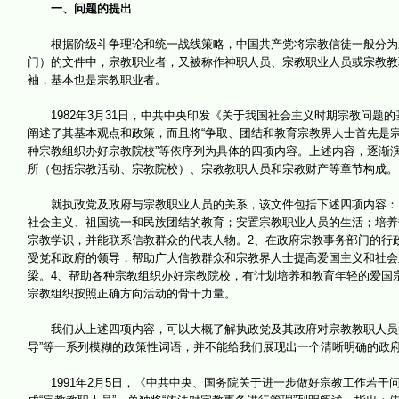
一、问题的提出
根据阶级斗争理论和统一战线策略，中国共产党将宗教信徒一般分为三
门）的文件中，宗教职业者，又被称作神职人员、宗教职业人员或宗教教
袖，基本也是宗教职业者。
1982年3月31日，中共中央印发《关于我国社会主义时期宗教问题的
阐述了其基本观点和政策，而且将“争取、团结和教育宗教界人士首先是宗教
种宗教组织办好宗教院校”等依序列为具体的四项内容。上述内容，逐渐
所（包括宗教活动、宗教院校）、宗教教职人员和宗教财产等章节构成。
就执政党及政府与宗教职业人员的关系，该文件包括下述四项内容：1
社会主义、祖国统一和民族团结的教育；安置宗教职业人员的生活；培养
宗教学识，并能联系信教群众的代表人物。2、在政府宗教事务部门的行
受党和政府的领导，帮助广大信教群众和宗教界人士提高爱国主义和社会
梁。4、帮助各种宗教组织办好宗教院校，有计划培养和教育年轻的爱国
宗教组织按照正确方向活动的骨干力量。
我们从上述四项内容，可以大概了解执政党及其政府对宗教教职人员的
导”等一系列模糊的政策性词语，并不能给我们展现出一个清晰明确的政
1991年2月5日，《中共中央、国务院关于进一步做好宗教工作若干问