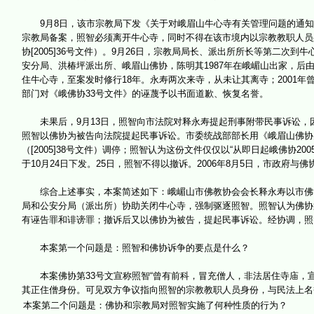
9月8日，该市宗教局下发《关于对峨眉山牛心寺有关管理问题的通知》（
宗教局备案，照智必须离开牛心寺，同时不得在该市境内以宗教教职人员
协[2005]36号文件）。9月26日，宗教局局长、派出所所长等第二次
安分局、洪椿坪派出所、峨眉山佛协，陈明其1987年在峨嵋山出家，后
住牛心寺，至案发时修行18年。永寿两次来寺，从未让其离寺；2001
部门对《峨佛协33号文件》的诬蔑予以书面道歉、恢复名誉。
未果后，9月13日，照智向市法院对释永寿提起刑事附带民事诉讼，因系
照智以佛协为被告向法院提起民事诉讼。市委统战部部长用《峨眉山佛协关
（[2005]38号文件）调停；照智认为这份文件仅仅以“从即日起峨佛协2
于10月24日下发。25日，照智不得以撤诉。2006年8月5日，市政府与佛
综合上述事实，本案简述如下：峨嵋山市佛教协会会长释永寿以市佛协
局和公安分局（派出所）协助关闭牛心寺，强制驱逐照智。照智认为佛协
有诬告罪和诽谤罪；撤诉后又以佛协为被告，提起民事诉讼。经协调，照
本案第一个问题是：照智和佛协诉争的要点是什么？
本案佛协第33号文宣称照智“曾有前科，冒充僧人，非法居住寺庙，宣
其正住僧身份。可见双方争议指向照智的宗教教职人员身份，与民法上名誉
本案第二个问题是：佛协和宗教局对照智实施了何种性质的行为？