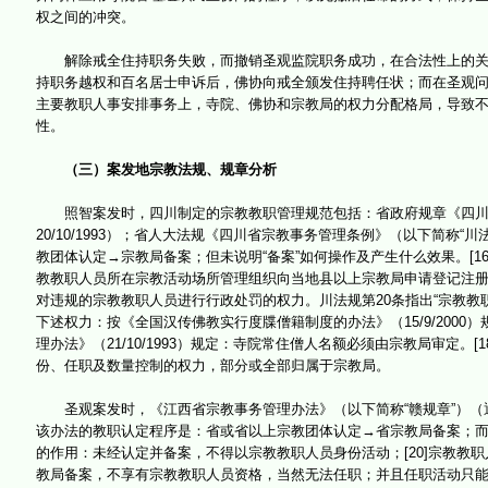
权之间的冲突。
解除戒全住持职务失败，而撤销圣观监院职务成功，在合法性上的关键
持职务越权和百名居士申诉后，佛协向戒全颁发住持聘任状；而在圣观
主要教职人事安排事务上，寺院、佛协和宗教局的权力分配格局，导致
性。
（三）案发地宗教法规、规章分析
照智案发时，四川制定的宗教教职管理规范包括：省政府规章《四川省宗教教
20/10/1993）；省人大法规《四川省宗教事务管理条例》（以下简称“川
教团体认定→宗教局备案；但未说明“备案”如何操作及产生什么效果。[
教教职人员所在宗教活动场所管理组织向当地县以上宗教局申请登记注册
对违规的宗教教职人员进行行政处罚的权力。川法规第20条指出“宗教教
下述权力：按《全国汉传佛教实行度牒僧籍制度的办法》（15/9/2000
理办法》（21/10/1993）规定：寺院常住僧人名额必须由宗教局审定
份、任职及数量控制的权力，部分或全部归属于宗教局。
圣观案发时，《江西省宗教事务管理办法》（以下简称“赣规章”）（通过日：
该办法的教职认定程序是：省或省以上宗教团体认定→省宗教局备案；而对
的作用：未经认定并备案，不得以宗教教职人员身份活动；[20]宗教教职
教局备案，不享有宗教教职人员资格，当然无法任职；并且任职活动只