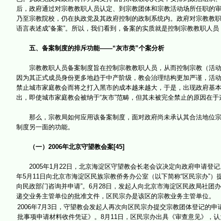
后，政府通过对宗教教职人员认定、到宗教团体和宗教活动场所任职的
乃至宗教院校，仍在执政党及其政府控制的政制系统内。政府对宗教教
语言表述成“备案”。所以，我们看到，备案的实质就是控制宗教教职人
五、备案制度的排斥功能——“灰市类”个案分析
宗教教职人员备案制度旨在控制宗教教职人员，从而控制宗教（活动）
因为其正式成员身份更多地趋于中产阶级，教会治理结构更加严谨，活
禁止城市家庭教会而将之打入黑市的成本越来越大，于是，出现政府基
出，即使城市家庭教会被纳于“灰市”范畴，但其未被完全禁止的原因在于这
那么，宗教局如何应用该备案制度，面对政府尚未承认其合法地位宗教
制度另一面的功能。
（一）2006年北京守望教会案[45]
2005年1月22日，北京海淀区守望教会长老会议决定向政府申请登记
年5月11日向北京市海淀区民族宗教侨务办公室（以下简称“区民宗办”）
向民政部门咨询并申请”。6月28日，发起人向北京市海淀区民政局社团
递交业务主管单位的批准文件，区民宗办是该区的宗教业务主管单位。
2006年7月3日，守望教会发起人再次向区民宗办提交宗教团体登记的
批事项申请材料收件凭证》。8月11日，区民宗办出具《审查意见》，