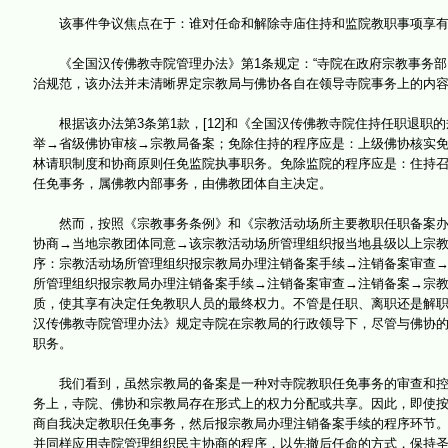
该事件争议焦点在于：谁对任命和解除寺庙住持和监院教职事项享有
《全国汉传佛教寺院管理办法》第1条规定：“寺院在政府宗教事务部
治规范，该办法并未清晰界定宗教局与佛协各自在领导寺院事务上的内
根据该办法第3条第1款，[12]和《全国汉传佛教寺院住持任职退职的规
举→省级佛协审核→宗教局备案；免除住持的程序应是：上级佛协核实免职
林请职制度和协商原则任免监院执事职务。免除监院的程序应是：住持
任免事务，属佛教内部事务，由佛教团体自主决定。
然而，按照《宗教事务条例》和《宗教活动场所主要教职任职备案办法
协商→当地宗教团体同意→该宗教活动场所管理组织报当地县级以上宗
序：宗教活动场所管理组织报宗教局办理注销备案手续→注销备案审查
所管理组织报宗教局办理注销备案手续→注销备案审查→注销备案→宗教
质，使其享有决定任免教职人员的最终权力。不管是任职、离职还是解
汉传佛教寺院管理办法》规定寺院在宗教局的行政领导下，尽管与佛协
职务。
我们看到，虽然宗教局的备案是一种对寺院教职任免事务的审查和控制
务上，寺院、佛协和宗教局存在形式上的权力分配或共享。因此，即使
商自我决定教职任免事务，然后报宗教局办理注销备案手续的程序环节
并同样应用寺院管理组织民主协商的程序，以先撤后任命的方式，保持