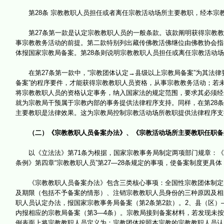
第28条 宗教教职人员担任或者离任宗教活动场所主要教职，经本宗
第27条第一款是认定宗教教职人员的一般条款。该款阐明获得宗教教
事宗教教务活动的前提。第二款特别列出藏传佛教活佛继位由佛教协会指
体报国家宗教局备案。第28条则说明宗教教职人员担任或离任宗教活动
在第27条第一款中，“宗教团体认定→县级以上宗教局备案”为其法律要
备案”的程序要件，才能获得宗教教职人员资格，从事宗教教务活动；若
将宗教教职人员的资格认定事务，纳入国家法的规定范围，要求其必须经
就为宗教局干预属于宗教内部的事务提供法律程序支持。同样，在第28条
主要教职是法律效果。这为宗教局控制宗教活动场所教职提供法律程序支
（二）《宗教教职人员备案办法》、《宗教活动场所主要教职任职备
以《立法法》第71条为根据，国家宗教事务局制定两项部门规章：《
条例》第四章“宗教教职人员”第27—28条规定的事项，使备案制度更具
《宗教教职人员备案办法》包含三类核心事项：全国性宗教团体制定宗
及期限（包括不予备案的情形）、注销宗教教职人员身份的三种原因及相
职人员认定办法，报国家宗教事务局备案（第2条第2款）。2、县（区）
内报相应的宗教局备案（第3—4条）。宗教局接到备案材料，若发现未
例表面上将宗教教职人员定义为：宗教团体按照本宗教的宗教教职人员认