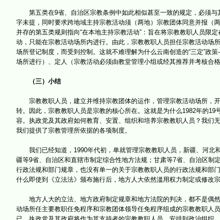
第五类在9省、自治区宗教条例中如此相似甚至一致的规定，必须与其
字未提，同时要求跨地域主持宗教活动须（两地）宗教团体同意并报（
并存的第五类规则指向“在本地主持宗教活动”：旨在将宗教教职人员限
动，只能在宗教活动场所内进行。由此，宗教教职人员担任宗教活动场
场所登记制度，而受到控制。这就不难理解为什么云南创造的“三定”政策
场所进行）、定人（宗教活动必须由教堂管理小组或经其推荐并考核合
（三）小结
宗教教职人员，建立并维持宗教团体的运作，管理宗教活动场所，开展
转。因此，宗教教职人员是宗教的核心所在。这就是为什么1982年的1
容。执政党及其政府如何教育、安置、组织和培养宗教教职人员？我们
我们提供了宗教管理所依据的各项制度。
我们已经知道，1990年代初，单就管理宗教教职人员，新疆、河北和
疆等9省、自治区和直辖市制定综合性地方法规；甘肃等7省、自治区制
行政法规和部门规章，也没有单一的关于宗教教职人员的行政法规和部
什么即使到《立法法》颁布施行后，地方人大依然滥用权力制定或修改
地方人大的立法、地方政府制定规章和地方法院的判决，都不是偶然为
动场所任主要教职任免程序和宗教团体领导任免程序组成的宗教教职人员
已。执政党及其政府将作为其支持者的宗教教职人员，安排到政治组织