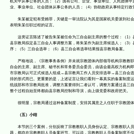
机关中从事公务的人员；（2）国有公司、企业、事业单位、人民团体中
业、事业单位、社会团体从事公务的人员；（4）协助政府从事特定行政
朱某被定犯有受贿罪，关键是一审法院认为其是国家机关委派到社会团
表明朱某任职过程的证言。
这类证言陈述了被告朱某被任命为三自会副主席的整个过程：（1）县
县宗教局拟定县三自会人事调整方案，将朱某作为副主席候选人；（3）
序；（5）三自会选举；（6）县三自会将选举结果报县宗教局备案。
严格地说，《宗教事务条例》并未就宗教团体内部领导机构宗教教职人
自会的主席、副主席、秘书长和常务委员会委员，由该会最高权力机构
市宗教局认可正式候选人组成→县宗教局工作人员安排选举→县三自会
排的形式而已。更重要的是，上述证言让我们看到一幕真实的备案制度
统战部和市宗教局批准，调整方案要得到二者认可，调整方案通过县三
整个过程自始至终都由县宗教局控制和导演，由上级党委和政府把关。
很明显，宗教局通过这种备案制度，安排其属意之人任职于宗教团体。
（五）小结
本节的三个案例，分别反映了宗教教职人员身份认定、宗教教职人员在
题，都存在宗教教职人员备案环节。可以说，宗教教职人员备案制度不