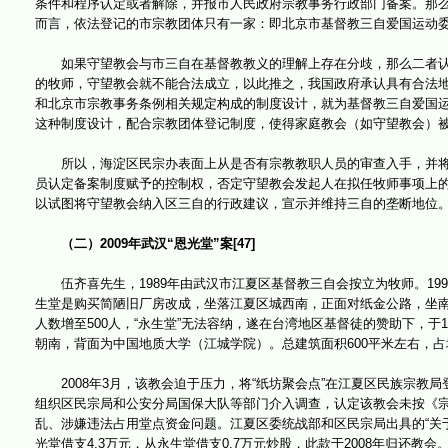
条件和程序认定或者解除，并报市人民政府宗教事务行政部门备案。那
而言，依法登记的市宗教团体只有一家：即北京市基督教三自爱国运动
如果守望教会与市三自在基督教教义的理解上存在分歧，那么二者认
的牧师，守望教会就不能合法成立，以此推之，我国政府承认具有合法
和北京市宗教事务条例相关规定构成的制度设计，就为基督教三自爱国
这种制度设计，配合宗教团体登记制度，使得家庭教会（如守望教会）
所以，海淀区民宗办表面上从是否有宗教教职人员的审查入手，并将
员认定备案制度赋予的控制权，否定守望教会发起人在拟任牧师事项上
以试图将守望教会纳入区三自的行政建议，宣示并维持三自的垄断地位
（二）2009年武汉“恩光堂”案[47]
伍齐喜先生，1989年由武汉市江夏区基督教三自会按立为牧师。199
生堂是购买简陋旧厂房改成，坐落江夏区城西南，正面对纸金公路，坐南朝
人数增至500人，“永生堂”无法容纳，遂在台湾地区基督徒的赞助下，于19
朝南，背面为中国地质大学（江城学院）。总建筑面积600平米左右，占
2008年3月，该教会迫于压力，将“纸坊聚会点”在江夏区民族宗教局
组织区民宗局和公安分局国保大队等部门介入调查，认定该教会未按《
乱、涉嫌违法占用堂点资金问题。江夏区委统战部和区民宗局出具的“关
光堂借支4.3万元，从永生堂借支0.7万元炒股，此款于2008年归还