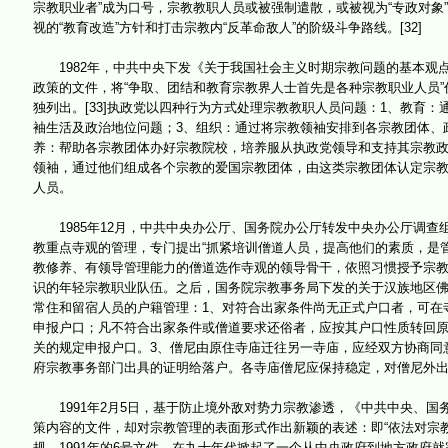
宗教职业者”成为口号，宗教教职人员或被强制遣散，或被视为“专政对象”
视的“教育改造”方针和打击宗教内“反革命敌人”的阶级斗争路线。[32]
1982年，中共中央下发《关于我国社会主义时期宗教问题的基本观点和基
政策的文件，将“争取、团结和教育宗教界人士首先是各种宗教职业人员”
独列出。[33]执政党以四种行为方式处理宗教教职人员问题：1、教育
袖生活及政治地位问题；3、组织：通过将宗教领袖安排到各宗教团体、
养：帮助各宗教团体办好宗教院校，培养服从执政党领导和支持其宗教
领袖，通过他们组成各个宗教的爱国宗教团体，由这类宗教团体认定宗
人员。
1985年12月，中共中央办公厅、国务院办公厅转发中央办公厅调查组
教重点寺观的管理，专门提出“抓紧培训僧道人员，提高他们的素质，是
教修养、有领导管理能力的僧道选作寺观的领导骨干，依照习惯授予宗教
识的年轻宗教职业队伍。之后，国务院宗教事务局下发的关于汉族地区
常住和留宿人员的户籍管理：1、对符合出家条件尚无正式户口者，可在
申报户口；凡不符合出家条件或僧道要求还俗者，应按其户口性质转回原
关的规定申报户口。3、僧尼由原住寺庙迁往另一寺庙，应经双方协商同
府宗教事务部门出具的证明给落户。各寺庙僧尼应保持稳定，对僧尼外出云
1991年2月5日，基于防止境外敌对势力宗教渗透，《中共中央、国
策内容的文件，却对宗教管理的表面形式作出新颖的表述：即“依法对宗
规。1991年的6号文件，在九十年代掀起了一个从中央政府到地方政府