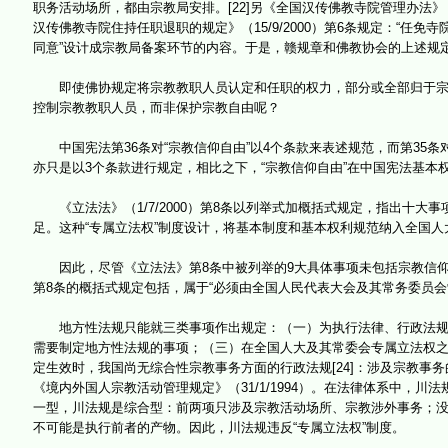
职务活动场所，都由宗教局安排。[22]另《全国汉传佛教寺院管理办法》（2
汉传佛教寺院住持任职退职的规定》（15/9/2000）第6条规定：“任
同意”设计成宗教局备案环节的内容。于是，赣规章和佛教协会的上述规定
即使佛协规定将宗教教职人员认定和任职的权力，部分或全部归于宗教
控制宗教教职人员，而非保护宗教自由呢？
中国宪法第36条对“宗教信仰自由”以4个条款来表述规范，而第35条
亦只是以3个条款进行规定，相比之下，“宗教信仰自由”在中国宪法基本
《立法法》（1/7/2000）第8条以列举式加概括式规定，指出十大
足。这种“专属立法权”制度设计，将基本制度和基本权利规范纳入全国
因此，尽管《立法法》第8条中被列举的9大具体事项未包括宗教信仰自
第8条的概括式规定包括，属于“必须由全国人民代表大会及其常务委员会
地方性法规只能就三类事项作出规定：（一）为执行法律、行政法规的
需要制定地方性法规的事项；（三）在全国人大及其常委会专属立法权之外
定生效时，我国尚无综合性宗教事务方面的行政法规[24]：涉及宗教事务的行
《境内外国人宗教活动管理规定》（31/1/1994）。在法律体系中，
一型，川法规是综合型：前两项只涉及宗教活动场所、宗教涉外事务；
不可能是执行前者的产物。因此，川法规违反“专属立法权”制度。