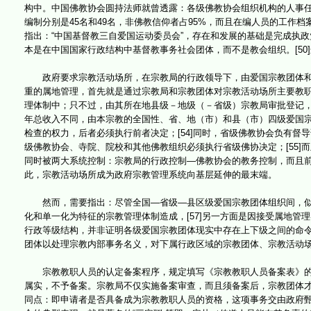
构中。中国佛教协会圆持法师就曾透露：各级佛教协会组织机构的人事
编制分别是45名和49名，非佛教信仰者占95%，而且在编人员的工作档
指出：“中国基督教三自爱国运动委员会”，存在和发展的基础是完成执政
本是在中国国家行政结构中基督教事务社会团体，而不是教会组织。[5
政府要求宗教活动场所，在宗教局的行政领导下，由爱国宗教团体和宗教教
重的属地管理，首先就是通过宗教局和宗教团体对宗教活动场所主要教职
理体制中；只不过，由其所在地县级－地级（－省级）宗教局审批登记
年总收入不同，由本宗教的全国性、省、地（市）和县（市）四级爱国宗教
检查的权力，后者必须执行前者决定；[54]同时，省级佛教协会负有
级佛教协会、寺院、院校和其他佛教组织必须执行省级佛协决定；[55]
同时被两大系统控制：宗教局的行政控制—佛教协会的教务控制，而且
此，宗教活动场所成为政府宗教管理系统向基层延伸的最末端。
然而，需要指出：尽管全国—省级—县区级爱国宗教团体组织间，似
化和单一化为特征的宗教管理体制造成，[57]另一方面是因接受属地
行政等级结构，并非证明各级爱国宗教团体现实中存在上下级之间的命
团体以处理宗教内部事务名义，对下属行政区域的宗教团体、宗教活动
宗教教职人员的认定备案程序，规定填写《宗教教职人员备案表》的
属实，不予备案。宗教局不仅实施备案审查，而且须备案后，宗教团体
同点：即申请者是否具备成为宗教教职人员的资格，这项事务交由政府甄