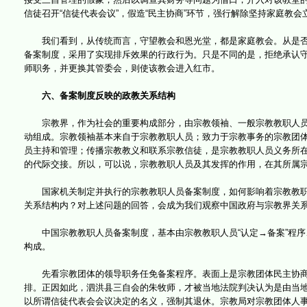
信徒召开“信徒代表会议”，假造“民主协商”环节，强行解除坚持家庭教
我们看到，从传统而言，守望教会和恩光堂，都是家庭教会。从是否
备案制度，采用了实现排斥效果的行政行为。只是不同的是，拒绝承认
师职务，并更换其管委会，则使该教会进入红市。
六、备案制度反映的政教关系结构
宗教界，作为社会的重要构成部分，由宗教领袖、一般宗教教职人员
动组成。宗教领袖基本来自于宗教教职人员；致力于宗教事务的宗教团
员主持和管理；传播宗教教义和联系宗教信徒，是宗教教职人员义务所
的代际交接。所以，可以说，宗教教职人员及其发挥的作用，在其所属
国家机关制定并执行的宗教教职人员备案制度，如何影响着宗教教职
关系结构内？对上述问题的回答，会成为我们观察中国政府与宗教界关
中国宗教教职人员备案制度，基本由宗教教职人员“认定→备案”程序
构成。
先看宗教团体的领导职务任免备案程序。表面上是宗教团体民主协商
排。正因如此，泗洪县三自会的朱牧师，才被当地法院判决认为是由当
以所谓信徒代表会会议决定的名义，强制其退休。宗教局对宗教团体人