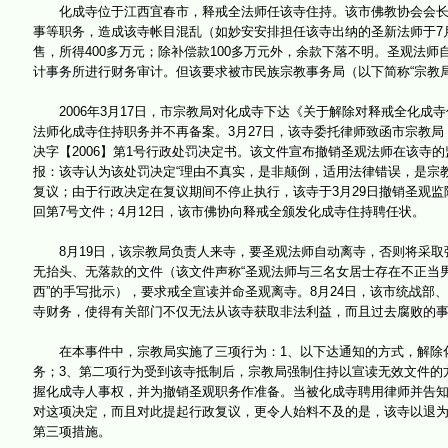
化成寺位于江西宜春市，释戒全法师任该寺住持。该市佛教协会会长妙
事等职务，造成该寺帐目混乱（如妙安安排担任该寺出纳的圣新法师于7月
售，所得400多万元；除补偿款100多万元外，余款下落不明。圣观法师
计事务所进行财务审计。但该要求被市民族宗教事务局（以下简称“宗教局
2006年3月17日，市宗教局对化成寺下达《关于解除对释戒全化成寺住
法师化成寺住持职务并不再备案。3月27日，该寺委托律师致函市宗教局
决字【2006】第1号行政处罚决定书。该文件宣布撤销圣观法师在该寺
报：该寺认为该处罚决定“理由不真实，是非颠倒，适用法律错误，是宗
复议；由于行政决定在复议期间不停止执行，该寺于3月29日撤销圣观
回第7号文件；4月12日，该市佛协向释戒全颁发化成寺住持聘任状。
8月19日，该宗教局负责人来寺，要圣观法师自动离寺，否则将采取强
无抬头、无落款的文件（该文件声称“圣观法师与三名女居士存在不正当
西”的手写批示），要求戒全宣读并命圣观离寺。8月24日，该市统战
寺财务，使得有关部门不仅无法从该寺获取非法利益，而且过去腐败的事情
在本事件中，宗教局实施了三项行为：1、以下达通知的方式，解除化
务；3、第二项行为受到该寺抵制后，宗教局强制住持以宣读无效文件的
握化成寺人事权，并为撤销圣观职务作准备。当被化成寺聘用律师并告
对这项决定，而且对此提起行政复议，更令人始料不及的是，该寺以退
第三项措施。