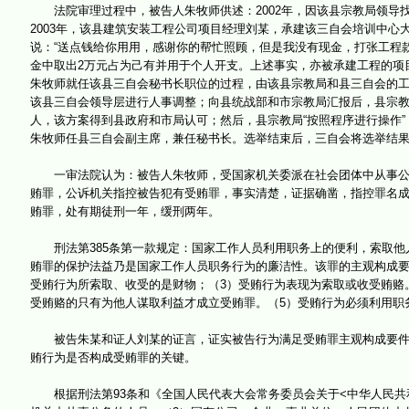
法院审理过程中，被告人朱牧师供述：2002年，因该县宗教局领导
2003年，该县建筑安装工程公司项目经理刘某，承建该三自会培训中心
说：“送点钱给你用用，感谢你的帮忙照顾，但是我没有现金，打张工程
金中取出2万元占为己有并用于个人开支。上述事实，亦被承建工程的项
朱牧师就任该县三自会秘书长职位的过程，由该县宗教局和县三自会的
该县三自会领导层进行人事调整；向县统战部和市宗教局汇报后，县宗
人，该方案得到县政府和市局认可；然后，县宗教局“按照程序进行操作
朱牧师任县三自会副主席，兼任秘书长。选举结束后，三自会将选举结
一审法院认为：被告人朱牧师，受国家机关委派在社会团体中从事公务
贿罪，公诉机关指控被告犯有受贿罪，事实清楚，证据确凿，指控罪名
贿罪，处有期徒刑一年，缓刑两年。
刑法第385条第一款规定：国家工作人员利用职务上的便利，索取他
贿罪的保护法益乃是国家工作人员职务行为的廉洁性。该罪的主观构成要
受贿行为所索取、收受的是财物；（3）受贿行为表现为索取或收受贿赂
受贿赂的只有为他人谋取利益才成立受贿罪。（5）受贿行为必须利用职
被告朱某和证人刘某的证言，证实被告行为满足受贿罪主观构成要件和
贿行为是否构成受贿罪的关键。
根据刑法第93条和《全国人民代表大会常务委员会关于<中华人民共和