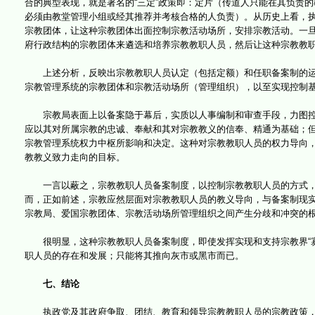
合的典型表现，就是著名的“三定”政策即：定片（传道人只能在其负责
必须由教堂管理小组或经其推荐并考核合格的人负责）。从历史上看，
宗教团体，让这种宗教团体出面控制宗教活动场所，安排宗教活动。一
府行政结构的宗教团体来遴选和培养宗教教职人员，然后让这种宗教教
上述分析，反映出宗教教职人员认定（包括定额）和任职备案制的运
宗教管理系统的宗教团体和宗教活动场所（管理组织），以至实现控制
宗教局表面上以备案隐于幕后，实质以人事编制和审查手段，力图控
应以其对所属宗教的忠诚、奉献和其对宗教教义的信奉、精通为基础；
宗教管理系统权力中枢所影响和决定。这种对宗教教职人员的权力导向
教教义致力走向的目标。
一言以蔽之，宗教教职人员备案制度，以控制宗教教职人员的方式，控
而，正如前述，宗教应然层面对宗教教职人员的教义导向，与备案制现
宗教局、爱国宗教团体、宗教活动场所管理组织之间产生分歧和冲突的
很明显，这种宗教教职人员备案制度，即使发挥实现和支持宗教界“寡
职人员的存在和发展；只能将其推向灰市或黑市而已。
七、结论
执政党及其政府争取、团结、教育和领导宗教教职人员的宗教政策，