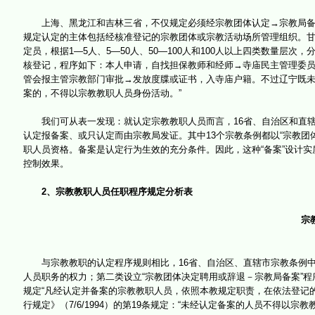
上海、黑龙江和吉林三省，不仅规定必须经宗教团体认定→宗教局备案
规定认定的主体包括经核准登记的宗教团体或宗教活动场所管理组织。
定员，根据1—5人、5—50人、50—100人和100人以上四类数量
核登记，程序如下：本人申请，自找担保教师和经师→寺庙民主管理委
管会报主管宗教部门审批→发放度牒或证书，入寺庙户籍。不过辽宁既未
案的，不得以宗教教职人员身份活动。”
我们可从表一发现：就认定宗教教职人员而言，16省、自治区和直辖
认定报备案、或只认定而由宗教局发证。其中13个宗教条例都以“宗教团
职人员资格。备案是认定行为生效的充分条件。因此，这种“备案”设计实
控制效果。
2、宗教教职人员任职程序规定分析表
宗教教
与宗教教职的认定程序规则相比，16省、自治区、直辖市宗教条例中
人员职务的权力；第二类设立“宗教团体决定聘用或辞退－宗教局备案”
规定“凡经认定并备案的宗教教职人员，依照本教规定职责，在依法登记
行规定》（7/6/1994）的第19条规定：“未经认定备案的人员不得以