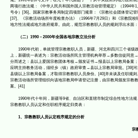
两项行政法规：《中华人民共和国外国人宗教活动管理规定》（1994年1月3
号令）[36]。国家宗教事务局制定四项部门规章：《宗教社会团体登记管理
[37]、《宗教活动场所年度检查办法》（1996年7月29日）和《宗教院
地方性法规或地方政府规章。由此，规范宗教教职人员的规则浮出水面
（二）1990－2000年全国各地宗教立法分析
1990年代初，单就管理宗教教职人员，新疆、河北和四川三个省级
上，新疆统一表述为：宗教活动场所民主管理机构举荐→多数信徒同意→爱
分而述之：县以上爱国宗教团体考核→颁发证书→报县以上宗教局备案
应聘主持教务活动，须经乡（镇）政府审查→县以上宗教局审批。[39]
县级以上宗教局备案，才取得宗教教职人员身份。[40]并未谈及任职规
宗教活动场所管理组织向该地宗教局申请登记注册，由宗教局颁发宗教
案。[41]
1990年代十年间，新疆等9省、自治区和直辖市制定综合性地方法规；[
宗教教职人员认定和任职程序规定归类表：
1、宗教教职人员认定程序规定的分析
宗