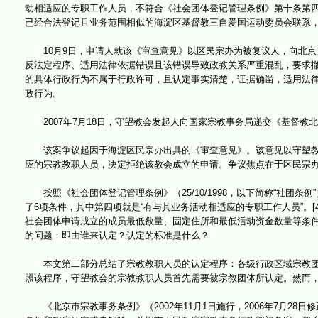
动相适应的专职工作人员，不符合《社会团体登记管理条例》第十条第四
已经合法登记且业务范围相似的海淀区基督教三自爱国运动委员会联系
10月9日，申请人就该《审查意见》以区民宗办为被复议人，向北京
反法定程序、适用法律依据错误且该错误导致政教关系严重混乱，要求撤
的具体行政行为不属于行政许可，且认定事实清楚，证据确凿，适用法律
政行为。
2007年7月18日，守望教会发起人向国家宗教事务局递交《基督教
该案争议起因于海淀区民宗办出具的《审查意见》。该意见以守望教
应的宗教教职人员，决定拒绝该教会成立的申请。争议焦点在于区民宗
按照《社会团体登记管理条例》（25/10/1998，以下简称“社团条
了6项条件，其中第四项就是“有与其业务活动相适应的专职工作人员”。[
社会团体申请成立的成员最低数量、固定住所和最低活动资金数量等条件
的问题：即由谁来认定？认定的标准是什么？
本文第二部分总结了宗教教职人员的认定程序：各级行政区域宗教团
照该程序，守望教会的宗教教职人员首先需要被宗教团体所认定。然而，
《北京市宗教事务条例》（2002年11月1日施行，2006年7月28