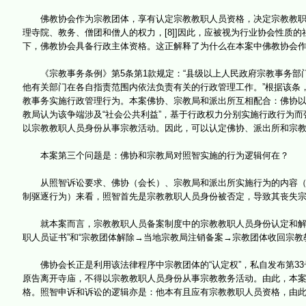
佛教协会作为宗教团体，享有认定宗教教职人员资格，决定宗教教职人
理寺院、教务、僧团和僧人的权力，[8]]因此，应被视为行业协会性质的
下，佛教协会具备行政主体资格。这正解释了为什么在本案中佛教协会
《宗教事务条例》第5条第1款规定：“县级以上人民政府宗教事务部
他有关部门在各自指责范围内依法负责有关的行政管理工作。”根据该条，
教事务实施行政管理行为。本案佛协、宗教局和派出所互相配合：佛协以
教局认为该争端涉及“社会公共利益”，基于行政权力分别实施行政行为
以宗教教职人员身份从事宗教活动。因此，可以认定佛协、派出所和宗
本案第三个问题是：佛协和宗教局对照智实施的行为逻辑何在？
从照智诉讼要求、佛协（会长）、宗教局和派出所实施行为的内容（佛协
制驱逐行为）来看，照智首先是宗教教职人员身份被否定，导致其丧失
就本案而言，宗教教职人员备案制度中的宗教教职人员身份认定和解除
职人员证书”和“宗教团体解除→当地宗教局注销备案→宗教团体收回宗教
佛协会长正是利用该法律程序中宗教团体的“认定权”，私自发布第33号
原告离开寺庙，不得以宗教教职人员身份从事宗教教务活动。由此，本
格。照智申诉和诉讼的逻辑亦是：他本有且应有宗教教职人员资格，由