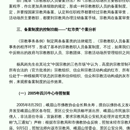
部门规章《宗教教职人员备案办法》和《宗教活动场所主要教职任职备案
案程序，作出更加具体细致的规定，形成一种宗教教职人员的备案制度。
定，并要报国家宗教局备案。认定和任职程序都要经过宗教局备案审查，
活动场所主要教职，都要到宗教局办理注销备案手续。宗教局在备案审查
三、备案制度的控制功能——“红市类”个案分析
《宗教事务条例》制定两条备案类的法律规范，《宗教教职人员备案办
事务的程序环节，形成了基本的宗教教职人员备案制度。不过，如果我们
中反映出的政府与宗教教职人员、宗教团体、宗教活动场所管理组织之间
杨凤岗先生在其论文“中国宗教的三色市场”中认为，高度的宗教管制
所有合法的（官方批准的）宗教组织、信众和宗教活动构成的红市、所有
位处于一种模棱两可状态的宗教和信仰组织、信众和宗教活动构成的灰市。
例，来观察备案制度的运作效果。
（一）2005年四川牛心寺照智案
2005年8月29日，峨眉山市佛教协会会长释永寿，擅自以佛协名义发布
并发至峨眉山景区各寺院、景区公安分局洪椿坪派出所、峨眉山市民族宗教
僧人，非法居住寺庙，宣扬邪教，要求宗教局及公安机关处理并追究其责
称“九三通知”）声称：根据市宗教局和市佛教协会反映，照智未经市宗教
庙。9月5日，照智法师向该市宗教局、峨眉山管委会、景区公安分局、