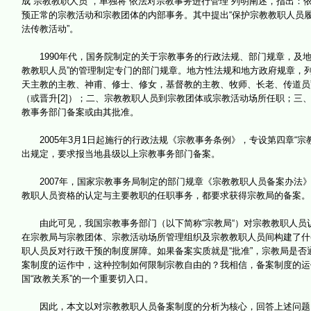
成“宗教教职人员”，单独将“依法对宗教事务进行管理”列明阐述，指出
预正常的宗教活动和宗教团体的内部事务。其中提出“保护宗教教职人员履
法传教活动”。
1990年代，国务院制定的关于宗教事务的行政法规、部门规章，及地
教教职人员”的管理制定专门的部门规章。地方性法规和地方政府规章，列
天主教的主教、神甫、修士、修女，基督教的主教、牧师、长老、传道员”，
（或晋升[2]）；二、宗教教职人员到宗教团体或宗教活动场所任职；
教事务部门备案或由其批准。
2005年3月1日起施行的行政法规《宗教事务条例》，专设第四章“宗
出规定，要求报当地县级以上宗教事务部门备案。
2007年，国家宗教事务局制定的部门规章《宗教教职人员备案办法》
教职人员资格的认定与主要教职的任职事务，都要求获得宗教局的备案。
由此可见，我国宗教事务部门（以下简称“宗教局“）对宗教教职人员
在宗教局与宗教团体、宗教活动场所管理组织及宗教教职人员间构建了什
职人员反对行政干预的制度屏障。如果备案实质就是“批准”，宗教局是
案制度的运作中，这种控制如何限制宗教自由的？我相信，备案制度的运
国“政教关系”的一个重要切入口。
因此，本文以对宗教教职人员备案制度的分析为核心，回答上述问题。