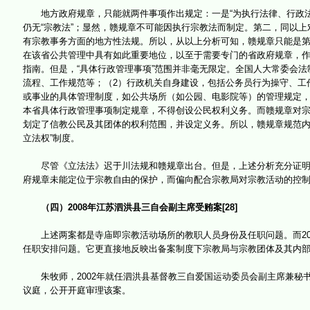
地方政府规章，只能就两件事项作出规定：一是“为执行法律、行政法规、
仍无“宗教法”；显然，赣规章不可能因执行宗教法而制定。第二，同以
有宗教事务方面的地方性法规。所以，从以上分析可知，赣规章只能是第
在该省公共管理中具有如此重要地位，以至于需要专门的省政府规章，
指南。但是，“具体行政管理事项”范围并非毫无限定。全国人大常委会法
流程、工作规范等；（2）行政机关自身建设，包括公务员行为操守、工
或事业的具体管理制度，如公共场所（如公园、电影院等）的管理规定，市
本省具体行政管理事项制定规章，不得创设公民权利义务。而赣规章对
划定了信教公民及其团体的权利范围，并设定义务。所以，赣规章规范内容
立法权”制度。
尽管《立法法》迟于川法规和赣规章出台。但是，上述分析充分证明：
府规章未能定位于宗教自由的保护，而偏向配合宗教局对宗教活动的控
（四）2008年江苏泗洪县三自会副主席受贿案[28]
上述两案都是寺庙即宗教活动场所的教职人员身份及任职问题。而20
任职安排问题。它更直接地反映出备案制度下宗教局与宗教团体及其内
朱牧师，2002年就任泗洪县基督教三自爱国运动委员会副主席兼秘书
议庭，公开开庭审理该案。