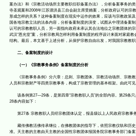
案办法》和《宗教活动场所主要教职任职备案办法》，分析备案事务的类型
寺圣观案和2008年江苏泗洪县三自会副主席受贿案，分析政府认可的
形成怎样的关系？这种备案制度在现实中运作的效果，应该与宗教政策及相
国各地宗教立法的法条内容，分析备案制度的演变，试图从中理清备案制
认可的宗教教职人员，另一面指向政府未承认其合法地位之宗教团体的宗教
武汉“恩光堂”案，分析宗教局怎样利用备案制度的程序设计来面对家庭
结构。最后，本文基于上述分析，从保护宗教自由出发，对我国宗教教职
二、备案制度的设计
（一）《宗教事务条例》备案制度的分析
《宗教事务条例》分六章：总则、宗教团体、宗教活动场所、宗教教职
人员和宗教财产等四类宗教事务，构成了宗教管理的基本框架。由此可见
该条例第27—29条，是第四章“宗教教职人员”的全部内容。第29条
28条内容如下：
第27条 宗教教职人员经宗教团体认定，报县级以上人民政府宗教事
藏传佛教活佛传承继位，在佛教团体的指导下，依照宗教仪轨和历史定
准。天主教的主教由天主教的全国性宗教团体报国务院宗教事务部门备案