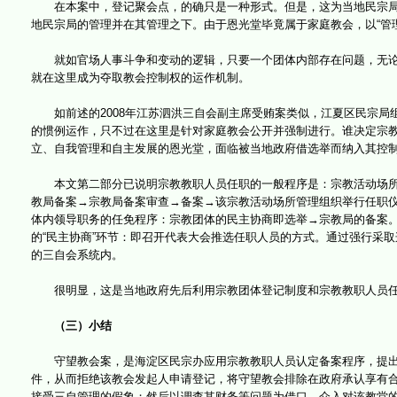
在本案中，登记聚会点，的确只是一种形式。但是，这为当地民宗局
地民宗局的管理并在其管理之下。由于恩光堂毕竟属于家庭教会，以“管理
就如官场人事斗争和变动的逻辑，只要一个团体内部存在问题，无论真假
就在这里成为夺取教会控制权的运作机制。
如前述的2008年江苏泗洪三自会副主席受贿案类似，江夏区民宗局组
的惯例运作，只不过在这里是针对家庭教会公开并强制进行。谁决定宗
立、自我管理和自主发展的恩光堂，面临被当地政府借选举而纳入其控
本文第二部分已说明宗教教职人员任职的一般程序是：宗教活动场所
教局备案→宗教局备案审查→备案→该宗教活动场所管理组织举行任职仪
体内领导职务的任免程序：宗教团体的民主协商即选举→宗教局的备案
的“民主协商”环节：即召开代表大会推选任职人员的方式。通过强行采
的三自会系统内。
很明显，这是当地政府先后利用宗教团体登记制度和宗教教职人员任
（三）小结
守望教会案，是海淀区民宗办应用宗教教职人员认定备案程序，提出
件，从而拒绝该教会发起人申请登记，将守望教会排除在政府承认享有
接受三自管理的假象；然后以调查其财务等问题为借口，介入对该教堂