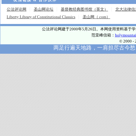
公法评论网
圣山网论坛
基督教经典图书馆（英文）
北大法律信
Liberty Library of Constitutional Classics
圣山网（.com）
公法评论网建于2000年5月26日。本网使用资料基
范亚峰信箱：
holymounta
© 2000
两足行遍天地路，一肩担尽古今愁