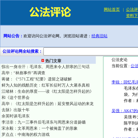
网站首页
|
公法评
资料下
网站公告：
欢迎访问公法评论网。浏览旧站请进：
经典旧站
公法评论网全站搜索：
公法史论
热门文章
当前位置 :
公
惊出一身冷汗：毛泽东、周恩来令人胆寒的三句话
高华：“林彪事件”再调查
蒋健：《“571工程”纪要》遗留之谜破解
李锐：回忆毛
鲜为人知的残酷历史：红军长征时万人大屠杀真相
毛泽东
江绪林：生命的厚度——读《红太阳是怎样升起的》
袋。为
和《这个世界会
作者：
高华：《红太阳是怎样升起的：延安整风运动的来龙
去脉》出版十年
吴强：AK47
余英时谈毛泽东
吴强 昨
李洁非：九一三事件后毛泽东与周恩来分道扬镳
陈平到武
宋永毅：文革周恩来：一个被掩盖了的形象
作者：
罗点点：中南海的权力游戏