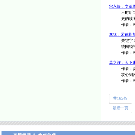
宋永毅：文革
不时听
史的读
作者：
李猛：孟德斯鸠
关键字
统围绕
作者：
莫之许：天下
作者：
攻心则
作者：
共165条
最后一页
友情链接 & 合作伙伴