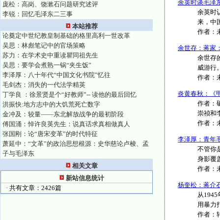
余英时谈毛泽
庞松：高岗、饶漱石问题研究述评
余英时
李锐：回忆毛泽东二三事
来，中
本站推荐
作者：
论奠定中世纪教皇制基础的格里高利一世改革
吴思：林彪笔记中的官场策略
余世存：蒋家
苏力：在学术史中重读瞿同祖先生
余世存
吴思：要学会煮熟一锅“夹生饭”
威游行。
李泽厚：八十年代“中国文化书院”忆往
作者：
毛剑杰：消失的一代法学精英
炎黄春秋：《
丁学良 ：徐景贤是个“好教师”-- 读他的最后回忆
作者：
洪振快:地方志中的大饥荒死亡数字
崇祯和李
金冲及：较量——东北解放战争的最初阶段
作者：
傅国涌：悼许良英先生：说真话求真相做真人
张国刚：论“唐宋变革”的时代特征
李泽厚：青年
萧延中：“文革”的政治思想根源：史华慈论卢梭、孟
不管你
子与毛泽东
身影覆
相关文章
作者：
新站信息统计
杨奎松：蒋介
· 共有文章：2426篇
从19
用暴力打
作者：