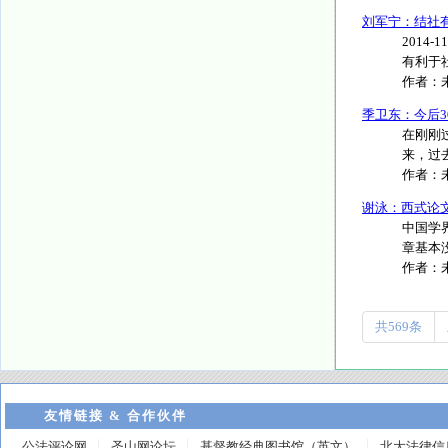
刘军宁：结社
2014
有利于社
作者：
季卫东：今后3
在刚刚
来，过去
作者：
谢泳：西式论
中国学
章基本
作者：
共569条
友情链接 & 合作伙伴
公法评论网
圣山网论坛
基督教经典图书馆（英文）
北大法律信