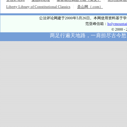
Liberty Library of Constitutional Classics
圣山网（.com）
公法评论网建于2000年5月26日。本网使用资料基
范亚峰信箱：
holymounta
© 2000
两足行遍天地路，一肩担尽古今愁