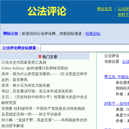
网站首页
|
公法评
资料下
网站公告：
欢迎访问公法评论网。浏览旧站请进：
经典旧站
公法评论网全站搜索：
公法评论
热门文章
当前位置 :
公
汪东兴交代田家英死亡真相
Jeffrey-Infinity :如何读懂讣告和悼词里的
高华：我为什么研究延安整风——《红太阳是怎样升
季卫东: 中国
起的：延安整风
各位朋
高华：蒋介石为何在大陆失败
圳特区开
李劼；历史重演可能：东汉末年或清末民初
作者：
文贝：《历史转折中的邓小平》伤害最大的是中央文
献研究室
刘军宁：当代
安德鲁·拉利波特等：中国共产党执政合法性的挑战
来源:
反思稳定压倒一切——孙立平访谈录
条是十分
刘小枫：“龙战于野，其血玄黄”——共和国战争史的
作者：
政治哲学解读