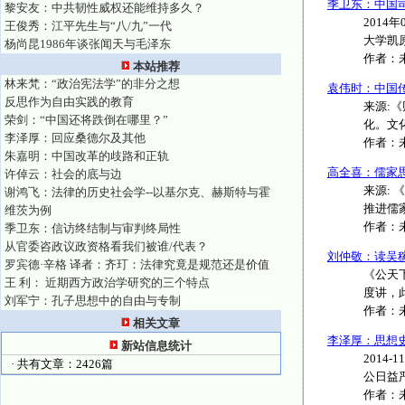
季卫东：中国
黎安友：中共韧性威权还能维持多久？
2014
王俊秀：江平先生与“八/九”一代
大学凯原
杨尚昆1986年谈张闻天与毛泽东
作者：
本站推荐
林来梵：“政治宪法学”的非分之想
袁伟时：中国传
反思作为自由实践的教育
来源:
荣剑：“中国还将跌倒在哪里？”
化。文
李泽厚：回应桑德尔及其他
作者：
朱嘉明：中国改革的歧路和正轨
高全喜：儒家
许倬云：社会的底与边
来源: 
谢鸿飞：法律的历史社会学--以基尔克、赫斯特与霍
推进儒家
维茨为例
作者：
季卫东：信访终结制与审判终局性
从官委咨政议政资格看我们被谁/代表？
刘仲敬：读吴
罗宾德·辛格 译者：齐玎：法律究竟是规范还是价值
《公天
王 利： 近期西方政治学研究的三个特点
度讲，
刘军宁：孔子思想中的自由与专制
作者：
相关文章
李泽厚：思想
新站信息统计
2014
· 共有文章：2426篇
公日益严
作者：